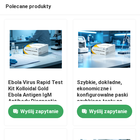
Polecane produkty
Ebola Virus Rapid Test
Szybkie, dokładne,
Kit Kolloidal Gold
ekonomiczne i
Ebola Antigen IgM
konfigurowalne paski
Dom
Antibody Diagnostic
szybkiego testu na
Test Cassette dla
antygen wirusa Ebola
Wyślij zapytanie
Wyślij zapytanie
szpitalnych badań
Niemożliwe do obsługi
Produkty
laboratoryjnych
maszynowej, metoda
złota koloidalnego
O nas