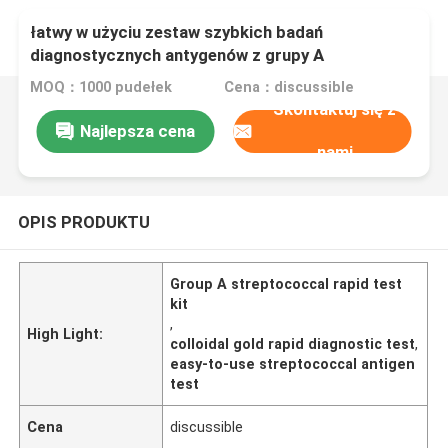
łatwy w użyciu zestaw szybkich badań
diagnostycznych antygenów z grupy A
streptokoków
MOQ：1000 pudełek
Cena：discussible
Skontaktuj się z
Najlepsza cena
nami
OPIS PRODUKTU
Group A streptococcal rapid test
kit
,
High Light:
colloidal gold rapid diagnostic test
,
easy-to-use streptococcal antigen
test
Cena
discussible