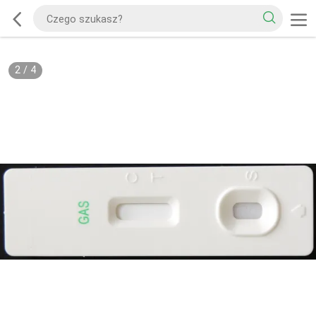
2
/
4