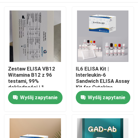
Zestaw ELISA VB12
IL6 ELISA Kit |
Witamina B12 z 96
Interleukin-6
testami, 99%
Sandwich ELISA Assay
dokładności i 1-
Kit for Cytokine
godzinnym czasem
Quantitative Detection
Dom
Wyślij zapytanie
Wyślij zapytanie
analizy do badań nad
in Biological Samples,
niedoborem witamin
Serum, Plasma, Cell
Supernatant
Produkty
O nas