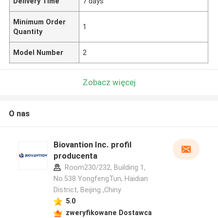
Delivery Time
7 days
Minimum Order
1
Quantity
Model Number
2
Zobacz więcej
O nas
Biovantion Inc. profil
producenta
Room230/232, Building 1,
No.538 YongfengTun, Haidian
District, Beijing ,Chiny
5.0
zweryfikowane Dostawca