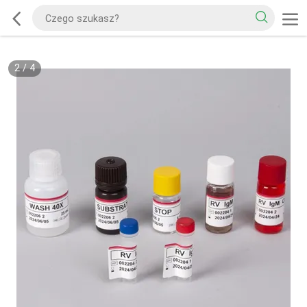
2
/
4