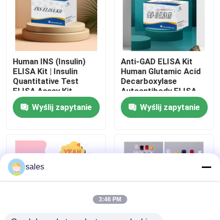
Wycieczka fabryczna
Kontrola jakości
Human INS (Insulin)
Anti-GAD ELISA Kit
ELISA Kit | Insulin
Human Glutamic Acid
Quantitative Test
Decarboxylase
Skontaktuj się z nami
ELISA Assay Kit,
Autoantibody ELISA
Sandwich ELISA For
KiT GAD-Ab / GAD65
Wyślij zapytanie
Wyślij zapytanie
Serum Plasma 96
Autoantibody Enzyme
Tests Laboratory
Linked
Nowości
Research Reage
Immunosorbent Assay
Test Kit
Przypadki
sales
VR Show
3:46 PM
Zestaw testowy Elisy